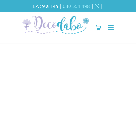
L-V: 9 a 19h |
630 554 498
|
|