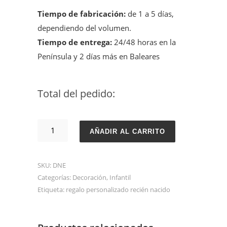
Tiempo de fabricación:
de 1 a 5 días,
dependiendo del volumen.
Tiempo de entrega:
24/48 horas en la
Península y 2 días más en Baleares
Total del pedido:
Estrella
AÑADIR AL CARRITO
con
datos
SKU:
DNE
natalicio
Categorías:
Decoración
,
Infantil
cantidad
Etiqueta:
regalo personalizado recién nacido