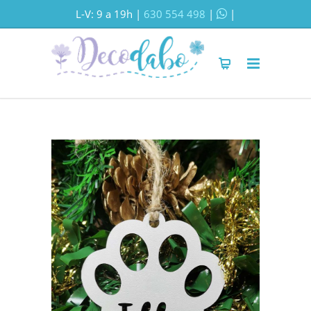
L-V: 9 a 19h |
630 554 498
|
|