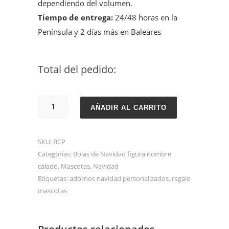
dependiendo del volumen.
Tiempo de entrega:
24/48 horas en la
Península y 2 días más en Baleares
Total del pedido:
Figura
AÑADIR AL CARRITO
perro
con
SKU:
BCP
nombre
Categorías:
Bolas de Navidad figura nombre
calado
calado
,
Mascotas
,
Navidad
cantidad
Etiquetas:
adornos navidad personalizados
,
regalo
mascotas